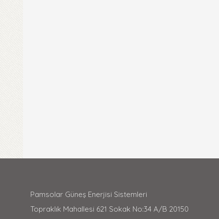
Pamsolar Güneş Enerjisi Sistemleri
Topraklık Mahallesi 621 Sokak No:34 A/B 20150