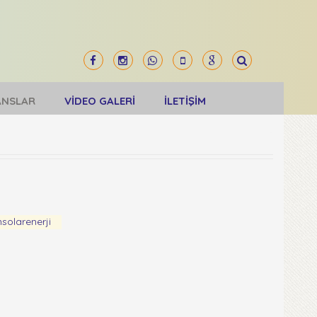
ANSLAR
VİDEO GALERİ
İLETİŞİM
olarenerji