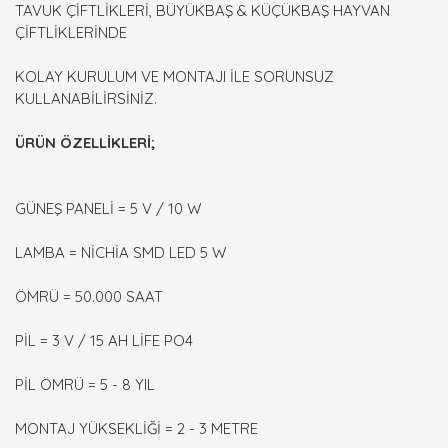
TAVUK ÇİFTLİKLERİ, BÜYÜKBAŞ & KÜÇÜKBAŞ HAYVAN
ÇİFTLİKLERİNDE
KOLAY KURULUM VE MONTAJI İLE SORUNSUZ
KULLANABİLİRSİNİZ.
ÜRÜN ÖZELLİKLERİ;
GÜNEŞ PANELİ = 5 V / 10 W
LAMBA = NİCHİA SMD LED 5 W
ÖMRÜ = 50.000 SAAT
PİL = 3 V / 15 AH LİFE PO4
PİL ÖMRÜ = 5 - 8 YIL
MONTAJ YÜKSEKLİĞİ = 2 - 3 METRE