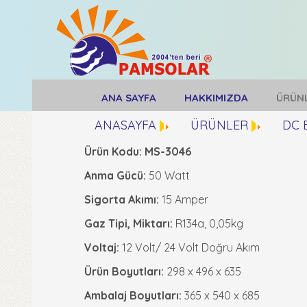
ANA SAYFA
HAKKIMIZDA
ÜRÜN
ANASAYFA
ÜRÜNLER
DC 
Ürün Kodu: MS-3046
Anma Gücü:
50 Watt
Sigorta Akımı:
15 Amper
Gaz Tipi, Miktarı:
R134a, 0,05kg
Voltaj:
12 Volt/ 24 Volt Doğru Akım
Ürün Boyutları:
298 x 496 x 635
Ambalaj Boyutları:
365 x 540 x 685