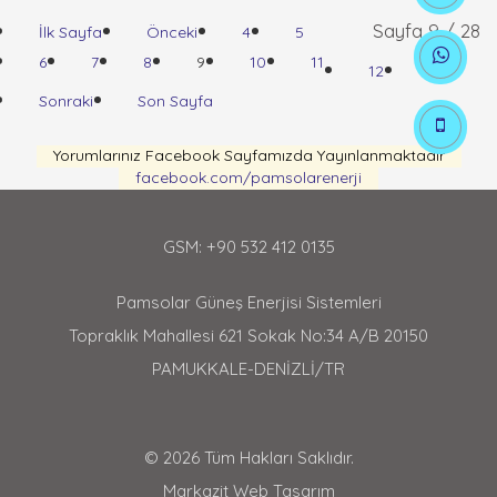
Sayfa 9 / 28
İlk Sayfa
Önceki
4
5
6
7
8
9
10
11
12
13
Sonraki
Son Sayfa
Yorumlarınız Facebook Sayfamızda Yayınlanmaktadır
facebook.com/pamsolarenerji
GSM: +90 532 412 0135
Pamsolar Güneş Enerjisi Sistemleri
Topraklık Mahallesi 621 Sokak No:34 A/B 20150
PAMUKKALE-DENİZLİ/TR
© 2026 Tüm Hakları Saklıdır.
Markazit Web Tasarım