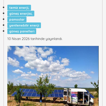
temiz enerji,
güneş enerjisi,
pamsolar
yenilenebilir enerji
güneş panelleri
10 Nisan 2026 tarihinde yayınlandı.