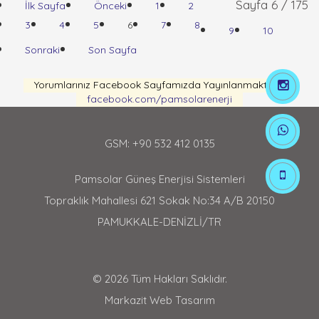
Sayfa 6 / 175
İlk Sayfa
Önceki
1
2
3
4
5
6
7
8
9
10
Sonraki
Son Sayfa
Yorumlarınız Facebook Sayfamızda Yayınlanmaktadır
facebook.com/pamsolarenerji
GSM: +90 532 412 0135
Pamsolar Güneş Enerjisi Sistemleri
Topraklık Mahallesi 621 Sokak No:34 A/B 20150
PAMUKKALE-DENİZLİ/TR
© 2026 Tüm Hakları Saklıdır.
Markazit Web Tasarım