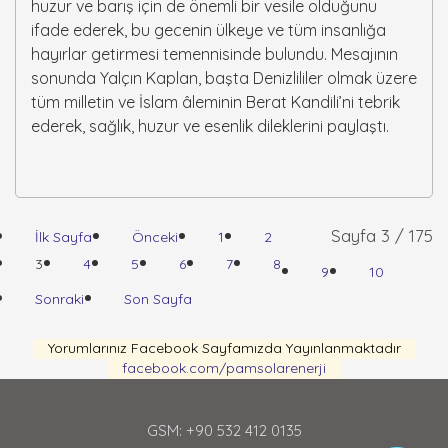
huzur ve barış için de önemli bir vesile olduğunu
ifade ederek, bu gecenin ülkeye ve tüm insanlığa
hayırlar getirmesi temennisinde bulundu. Mesajının
sonunda Yalçın Kaplan, başta Denizlililer olmak üzere
tüm milletin ve İslam âleminin Berat Kandili’ni tebrik
ederek, sağlık, huzur ve esenlik dileklerini paylaştı.
Sayfa 3 / 175
İlk Sayfa
Önceki
1
2
3
4
5
6
7
8
9
10
Sonraki
Son Sayfa
Yorumlarınız Facebook Sayfamızda Yayınlanmaktadır
facebook.com/pamsolarenerji
GSM: +90 532 412 0135