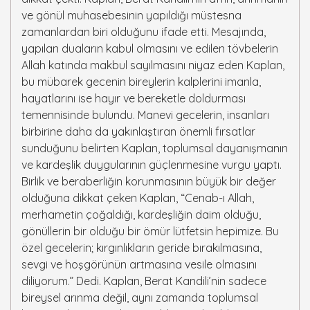
ve gönül muhasebesinin yapıldığı müstesna
zamanlardan biri olduğunu ifade etti. Mesajında,
yapılan duaların kabul olmasını ve edilen tövbelerin
Allah katında makbul sayılmasını niyaz eden Kaplan,
bu mübarek gecenin bireylerin kalplerini imanla,
hayatlarını ise hayır ve bereketle doldurması
temennisinde bulundu. Manevi gecelerin, insanları
birbirine daha da yakınlaştıran önemli fırsatlar
sunduğunu belirten Kaplan, toplumsal dayanışmanın
ve kardeşlik duygularının güçlenmesine vurgu yaptı.
Birlik ve beraberliğin korunmasının büyük bir değer
olduğuna dikkat çeken Kaplan, “Cenab-ı Allah,
merhametin çoğaldığı, kardeşliğin daim olduğu,
gönüllerin bir olduğu bir ömür lütfetsin hepimize. Bu
özel gecelerin; kırgınlıkların geride bırakılmasına,
sevgi ve hoşgörünün artmasına vesile olmasını
diliyorum.” Dedi. Kaplan, Berat Kandili’nin sadece
bireysel arınma değil, aynı zamanda toplumsal